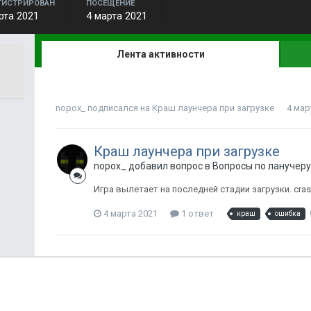
ГИСТРИРОВАН
ПОСЕЩЕНИЕ
рта 2021
4 марта 2021
Лента активности
nopox_
подписался на
Краш лаунчера при загрузке
4 мар
Краш лаунчера при загрузке
nopox_ добавил вопрос в
Вопросы по ланучеру
Игра вылетает на последней стадии загрузки. crash-
4 марта 2021
1 ответ
краш
ошибка