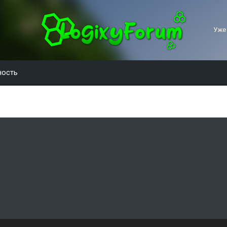
Уже
ность