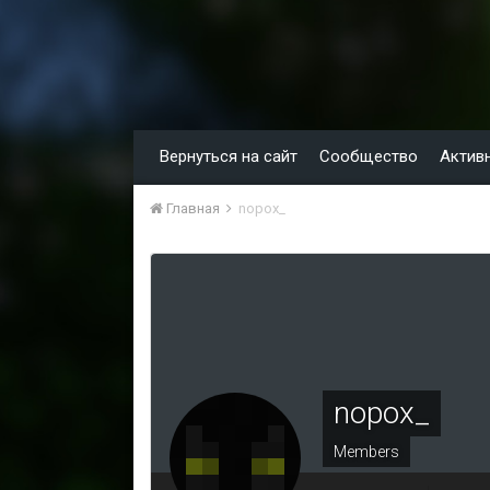
Вернуться на сайт
Сообщество
Актив
Главная
nopox_
nopox_
Members