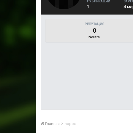
ПУБЛИКАЦИИ
ЗАРЕ
1
4 ма
РЕПУТАЦИЯ
0
Neutral
Главная
nopox_