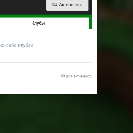
Активность
Клубы
ких-либо клубах
Вся активность