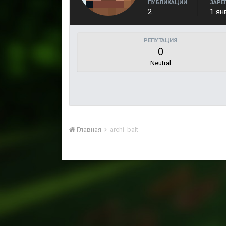
ПУБЛИКАЦИИ
ЗАРЕ
2
1 ян
РЕПУТАЦИЯ
0
Neutral
Главная
archi_balt