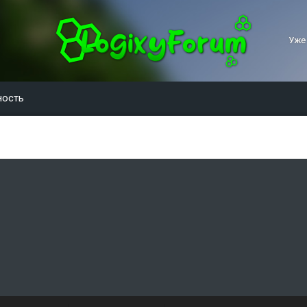
Уже
ность