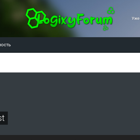
Уже
ность
st