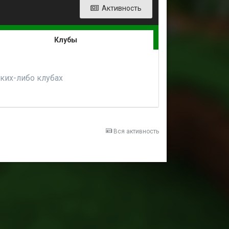
Активность
Клубы
аких-либо клубах
Вся активность