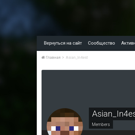
Вернуться на сайт
Сообщество
Актив
Главная
Asian_In4est
Asian_In4e
Members