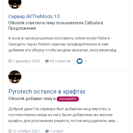
Сервер AllTheMods 10
Otkosnik ответил в тему пользователя ZaBrata в
Предложения
А если в server.properties поставить online-mode=false и
Заходить через freesm лаунчер предварительно в нем
добавив эту сборку чтобы модпак выкачал, могу минигайд...
7 декабря 2025
66 ответов
1
Pyrotech остался в крафтах
Otkosnik добавил тему в
UltimateRPG
Добрый день! На сервере был добавлен мод пиротеч, и
соотвественно вещи из него были добавлены во многие
крафты для усложнения рецепта, потом мод удалили, мир...
12 ноября 2021
1 ответ