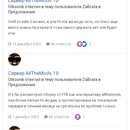
Сервер AllTheMods 10
Otkosnik ответил в тему пользователя ZaBrata в
Предложения
Craft to exile 2 можно, в атм10 эти же моды есть, но плюс еще
много новых Ну и креате тоже смысл держать нет ели будет
атм
13 декабря 2025
66 ответов
2
Сервер AllTheMods 10
Otkosnik ответил в тему пользователя ZaBrata в
Предложения
И я бы рассмотрел сборку от FTB как альтернативу allthemods,
она более легкая по модам, и протестирована на локальном
сервере в течении месяца на три игрока из проблем только...
7 декабря 2025
66 ответов
1