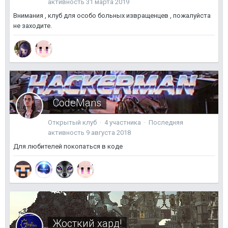
активность
31 марта 2019
Внимания , клуб для особо больных извращенцев , пожалуйста
не заходите.
CodeMans
Открытый клуб · 4 участника · Последняя
активность
9 августа 2018
Для любителей покопаться в коде
Жосткий хард!